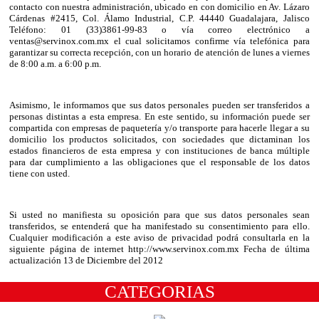
contacto con nuestra administración, ubicado en con domicilio en Av. Lázaro
Cárdenas #2415, Col. Álamo Industrial, C.P. 44440 Guadalajara, Jalisco
Teléfono: 01 (33)3861-99-83 o vía correo electrónico a
ventas@servinox.com.mx el cual solicitamos confirme vía telefónica para
garantizar su correcta recepción, con un horario de atención de lunes a viernes
de 8:00 a.m. a 6:00 p.m.
Asimismo, le informamos que sus datos personales pueden ser transferidos a
personas distintas a esta empresa. En este sentido, su información puede ser
compartida con empresas de paquetería y/o transporte para hacerle llegar a su
domicilio los productos solicitados, con sociedades que dictaminan los
estados financieros de esta empresa y con instituciones de banca múltiple
para dar cumplimiento a las obligaciones que el responsable de los datos
tiene con usted.
Si usted no manifiesta su oposición para que sus datos personales sean
transferidos, se entenderá que ha manifestado su consentimiento para ello.
Cualquier modificación a este aviso de privacidad podrá consultarla en la
siguiente página de internet http://www.servinox.com.mx Fecha de última
actualización 13 de Diciembre del 2012
CATEGORIAS